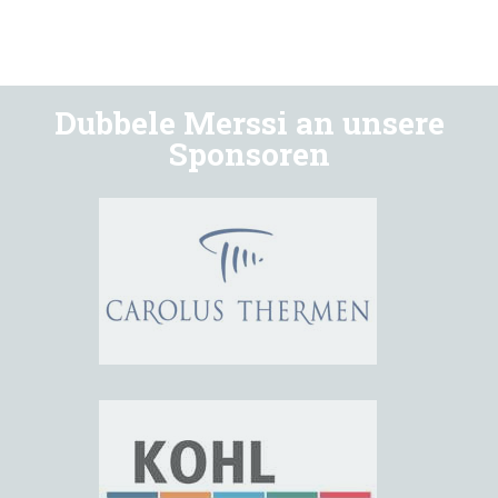
Dubbele Merssi an unsere
Sponsoren