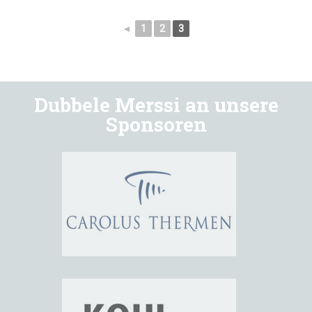
◄
1
2
3
Dubbele Merssi an unsere
Sponsoren